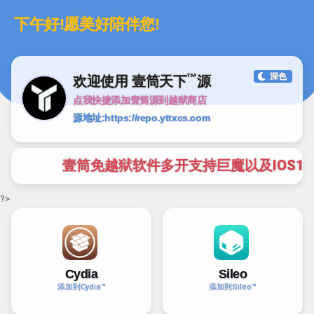
13
IOS13插件列表
前往查看
点我直接联系客服QQ599099084
IOS13插件列表
显示支持IOS13的插件
下午好!愿美好陪伴您!
点我直接联系客服QQ409774743
12
IOS12插件列表
前往查看
IOS12插件列表
显示支持IOS12的插件
™
深色
欢迎使用 壹筒天下
源
壹筒越狱①群【点击加群】
点我快捷添加壹筒源到越狱商店
版权所有
- 壹筒源. 2017-2022.
源地址:https://repo.yttxcs.com
壹筒免越狱软件多开支持巨魔以及IOS15~18系统-
?>
Cydia
Sileo
添加到Cydia™
添加到Sileo™